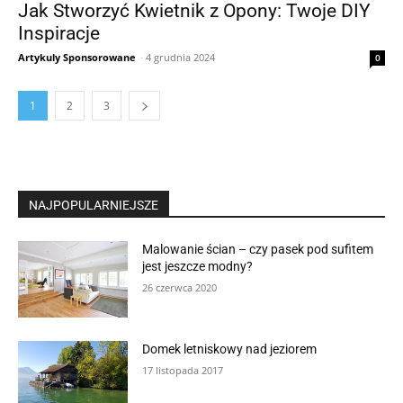
Jak Stworzyć Kwietnik z Opony: Twoje DIY
Inspiracje
Artykuly Sponsorowane
-
4 grudnia 2024
0
1
2
3
NAJPOPULARNIEJSZE
Malowanie ścian – czy pasek pod sufitem
jest jeszcze modny?
26 czerwca 2020
Domek letniskowy nad jeziorem
17 listopada 2017