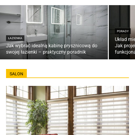
PORADY
ŁAZIENKA
Układ mi
Jak wybrać idealną kabinę prysznicową do
Jak proj
swojej łazienki – praktyczny poradnik
funkcjon
SALON