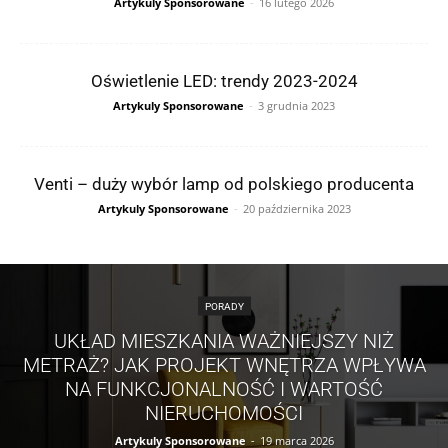
Artykuly Sponsorowane
-
16 lutego 2026
Oświetlenie LED: trendy 2023-2024
Artykuly Sponsorowane
-
3 grudnia 2023
Venti – duży wybór lamp od polskiego producenta
Artykuly Sponsorowane
-
20 października 2023
PORADY
UKŁAD MIESZKANIA WAŻNIEJSZY NIŻ
METRAŻ? JAK PROJEKT WNĘTRZA WPŁYWA
NA FUNKCJONALNOŚĆ I WARTOŚĆ
NIERUCHOMOŚCI
Artykuly Sponsorowane
-
19 marca 2026