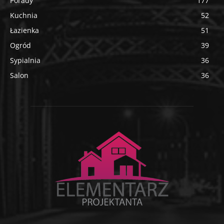
Porady
177
Kuchnia
52
Łazienka
51
Ogród
39
Sypialnia
36
Salon
36