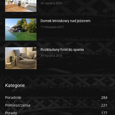
26 czerwca 2020
Domek letniskowy nad jeziorem
17 listopada 2017
Rozkładany fotel do spania
29 stycznia 2018
Kategorie
Poradniki
284
Pomieszczenia
221
Porady
177