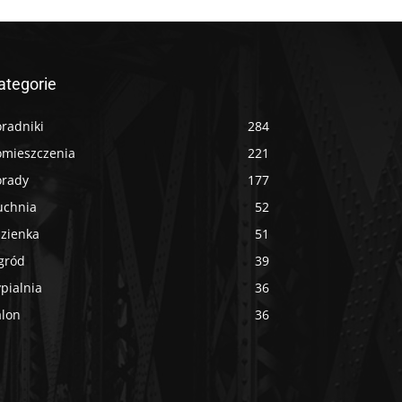
ategorie
radniki
284
omieszczenia
221
orady
177
uchnia
52
azienka
51
gród
39
pialnia
36
alon
36