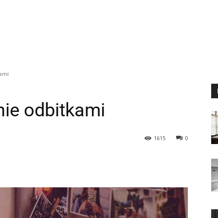
ami
ie odbitkami
1615
0