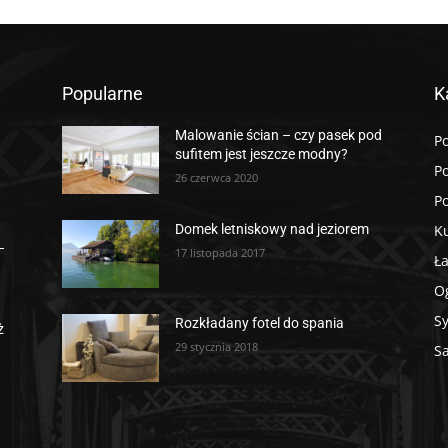
Popularne
K
Malowanie ścian – czy pasek pod
Po
sufitem jest jeszcze modny?
P
26 czerwca 2020
P
K
Domek letniskowy nad jeziorem
–
17 listopada 2017
Ł
O
Sy
Rozkładany fotel do spania
ż
29 stycznia 2018
S