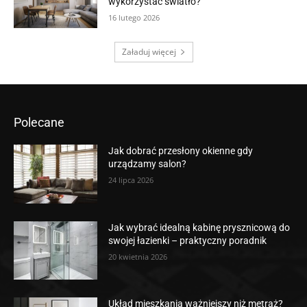
wykorzystać światło?
16 lutego 2026
Załaduj więcej
Polecane
Jak dobrać przesłony okienne gdy
urządzamy salon?
24 lipca 2026
Jak wybrać idealną kabinę prysznicową do
swojej łazienki – praktyczny poradnik
20 kwietnia 2026
Układ mieszkania ważniejszy niż metraż?