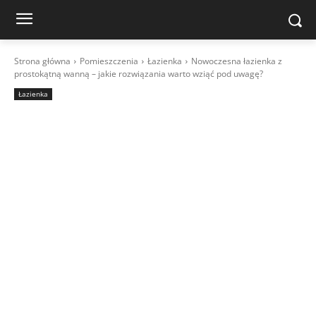
Strona główna
Pomieszczenia
Łazienka
Nowoczesna łazienka z
prostokątną wanną – jakie rozwiązania warto wziąć pod uwagę?
Łazienka