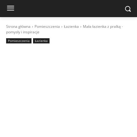
Strona główna
Pomieszczenia
Łazienka
Mała łazienka z pralką -
pomysły i inspiracje
Pomieszczenia
Łazienka