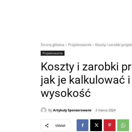
Strona główna
Projektowanie
Koszty i zarobki projek
Projektowanie
Koszty i zarobki p
jak je kalkulować 
wysokość
By
Artykuly Sponsorowane
2 marca 2024
Udział