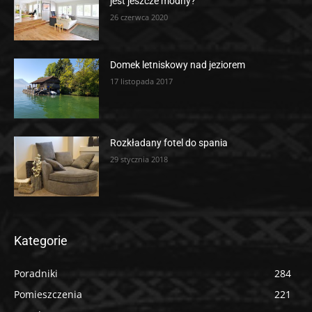
jest jeszcze modny?
26 czerwca 2020
Domek letniskowy nad jeziorem
17 listopada 2017
Rozkładany fotel do spania
29 stycznia 2018
Kategorie
Poradniki
284
Pomieszczenia
221