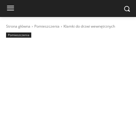
Strona główna
Pomieszczenia
Klamki do drzwi wewnętrznych
Pomieszczenia