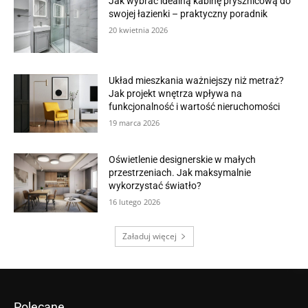
Jak wybrać idealną kabinę prysznicową do
swojej łazienki – praktyczny poradnik
20 kwietnia 2026
Układ mieszkania ważniejszy niż metraż?
Jak projekt wnętrza wpływa na
funkcjonalność i wartość nieruchomości
19 marca 2026
Oświetlenie designerskie w małych
przestrzeniach. Jak maksymalnie
wykorzystać światło?
16 lutego 2026
Załaduj więcej
Polecane