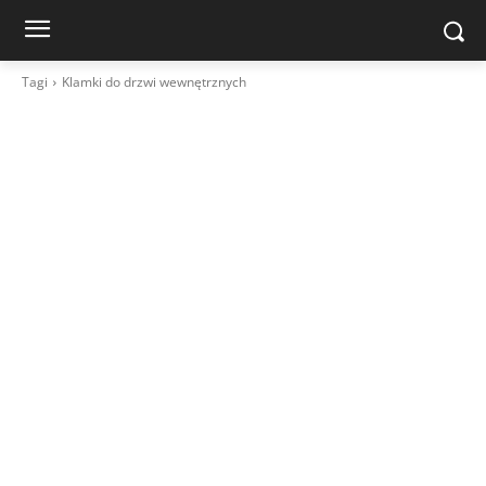
Tagi
Klamki do drzwi wewnętrznych