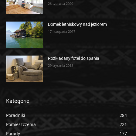
26 czerwca 2020
Domek letniskowy nad jeziorem
17 listopada 2017
Rozkładany fotel do spania
29 stycznia 2018
Kategorie
Poradniki
284
Pomieszczenia
221
Porady
177