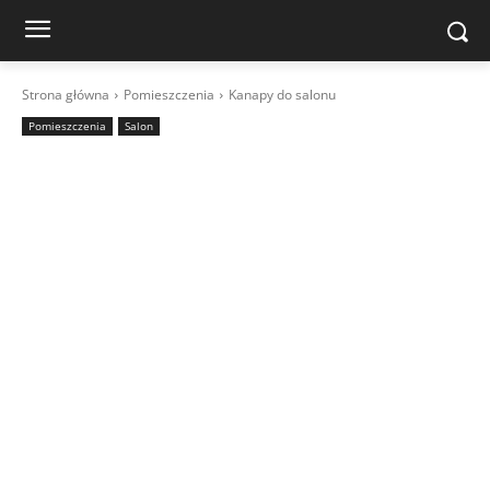
Strona główna
Pomieszczenia
Kanapy do salonu
Pomieszczenia
Salon