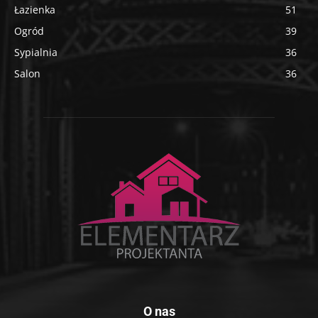
Łazienka
51
Ogród
39
Sypialnia
36
Salon
36
O nas