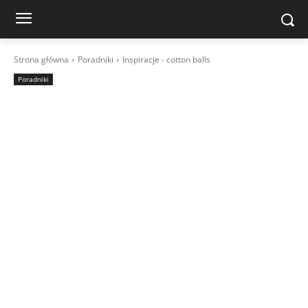
Strona główna
Poradniki
Inspiracje - cotton balls
Poradniki