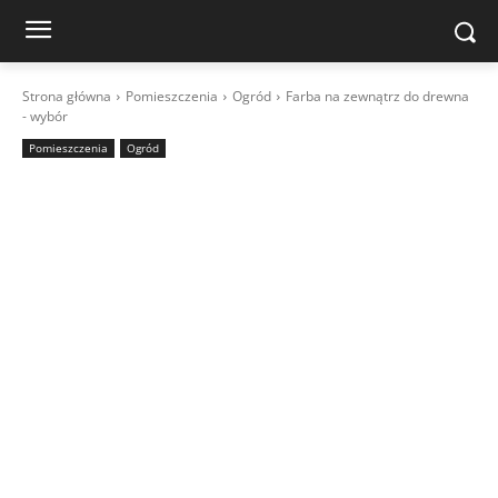
Strona główna
Pomieszczenia
Ogród
Farba na zewnątrz do drewna
- wybór
Pomieszczenia
Ogród