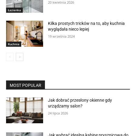
20 kwietnia 2026
Łazienka
Kilka prostych tricków na to, aby kuchnia
wyglądała nieco lepiej
19 września 2024
Kuchnia
MOST POPULAR
Jak dobrać przesłony okienne gdy
urządzamy salon?
24 lipca 2026
Jak wybrać idealną kabinę prysznicową do