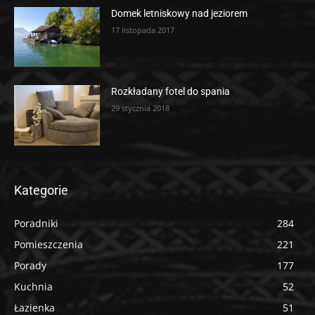
Domek letniskowy nad jeziorem
17 listopada 2017
Rozkładany fotel do spania
29 stycznia 2018
Kategorie
Poradniki
284
Pomieszczenia
221
Porady
177
Kuchnia
52
Łazienka
51