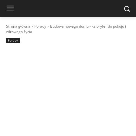
Strona główna
Porady
Budowa nowego domu - kaloryfer do pokoju i
zdrowego życia
Porady