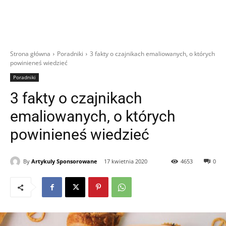
Strona główna
Poradniki
3 fakty o czajnikach emaliowanych, o których
powinieneś wiedzieć
Poradniki
3 fakty o czajnikach
emaliowanych, o których
powinieneś wiedzieć
By
Artykuly Sponsorowane
17 kwietnia 2020
4653
0