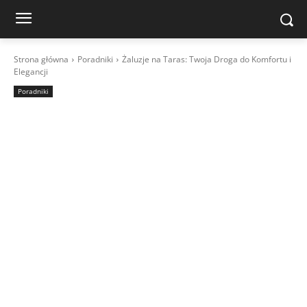
Strona główna
Poradniki
Żaluzje na Taras: Twoja Droga do Komfortu i
Elegancji
Poradniki