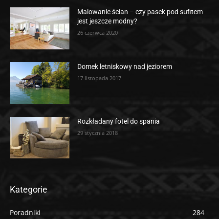
Malowanie ścian – czy pasek pod sufitem
jest jeszcze modny?
26 czerwca 2020
Domek letniskowy nad jeziorem
17 listopada 2017
Rozkładany fotel do spania
29 stycznia 2018
Kategorie
Poradniki
284