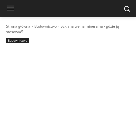
Strona główna
Budownictwo
Szklana wełna mineralna - gdzie ją
stosować?
Budownictwo