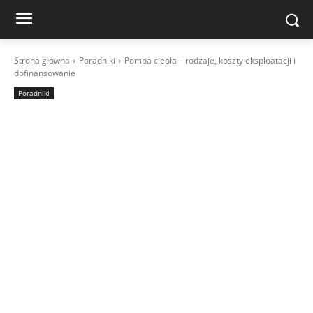
Strona główna
Poradniki
Pompa ciepła – rodzaje, koszty eksploatacji i
dofinansowanie
Poradniki