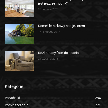
jest jeszcze modny?
26 czerwca 2020
Domek letniskowy nad jeziorem
17 listopada 2017
Rozkładany fotel do spania
29 stycznia 2018
Kategorie
Poradniki
284
Pomieszczenia
221