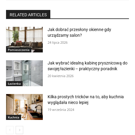
RELATED ARTICLES
Jak dobrać przesłony okienne gdy
urządzamy salon?
24 lipca 2026
Pomieszczenia
Jak wybrać idealną kabinę prysznicową do
swojej łazienki – praktyczny poradnik
20 kwietnia 2026
Łazienka
Kilka prostych tricków na to, aby kuchnia
wyglądała nieco lepiej
19 września 2024
Kuchnia