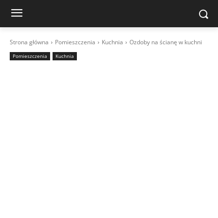
Strona główna
Pomieszczenia
Kuchnia
Ozdoby na ścianę w kuchni
Pomieszczenia
Kuchnia