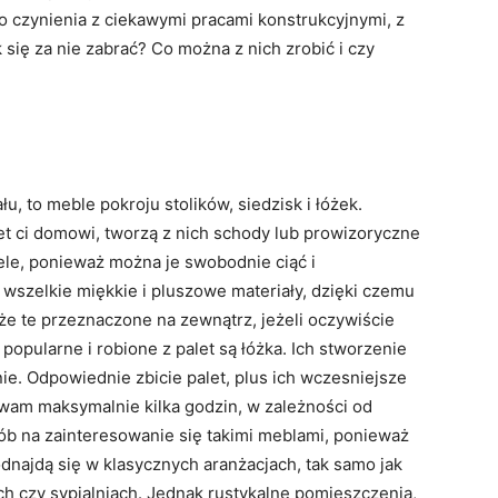
 czynienia z ciekawymi pracami konstrukcyjnymi, z
się za nie zabrać? Co można z nich zrobić i czy
u, to meble pokroju stolików, siedzisk i łóżek.
et ci domowi, tworzą z nich schody lub prowizoryczne
ele, ponieważ można je swobodnie ciąć i
wszelkie miękkie i pluszowe materiały, dzięki czemu
akże te przeznaczone na zewnątrz, jeżeli oczywiście
opularne i robione z palet są łóżka. Ich stworzenie
e. Odpowiednie zbicie palet, plus ich wczesniejsze
 wam maksymalnie kilka godzin, w zależności od
b na zainteresowanie się takimi meblami, ponieważ
odnajdą się w klasycznych aranżacjach, tak samo jak
 czy sypialniach. Jednak rustykalne pomieszczenia,