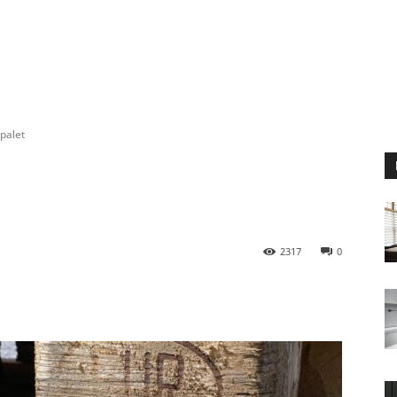
palet
2317
0