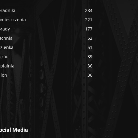
radniki
284
omieszczenia
221
orady
177
uchnia
52
azienka
51
gród
39
pialnia
36
alon
36
ocial Media