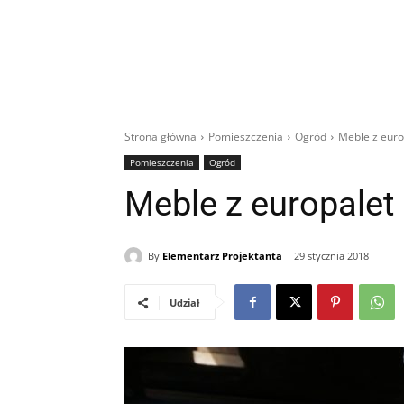
Strona główna
Pomieszczenia
Ogród
Meble z euro
Pomieszczenia
Ogród
Meble z europalet
By
Elementarz Projektanta
29 stycznia 2018
Udział