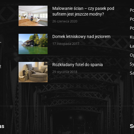
Malowanie ścian – czy pasek pod
Po
sufitem jest jeszcze modny?
P
26 czerwca 2020
P
K
Domek letniskowy nad jeziorem
–
17 listopada 2017
Ł
O
Sy
Rozkładany fotel do spania
ż
29 stycznia 2018
S
as
S