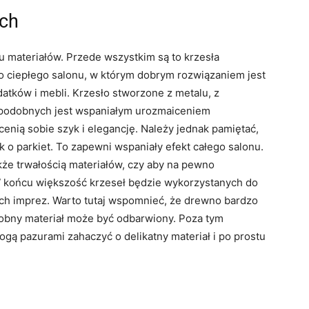
ych
u materiałów. Przede wszystkim są to krzesła
do ciepłego salonu, w którym dobrym rozwiązaniem jest
atków i mebli. Krzesło stworzone z metalu, z
opodobnych jest wspaniałym urozmaiceniem
enią sobie szyk i elegancję. Należy jednak pamiętać,
k o parkiet. To zapewni wspaniały efekt całego salonu.
e trwałością materiałów, czy aby na pewno
W końcu większość krzeseł będzie wykorzystanych do
ych imprez. Warto tutaj wspomnieć, że drewno bardzo
obny materiał może być odbarwiony. Poza tym
ogą pazurami zahaczyć o delikatny materiał i po prostu