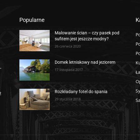
Popularne
K
Malowanie ścian – czy pasek pod
Po
sufitem jest jeszcze modny?
P
26 czerwca 2020
P
K
Domek letniskowy nad jeziorem
–
17 listopada 2017
Ł
O
Sy
Rozkładany fotel do spania
ż
29 stycznia 2018
S