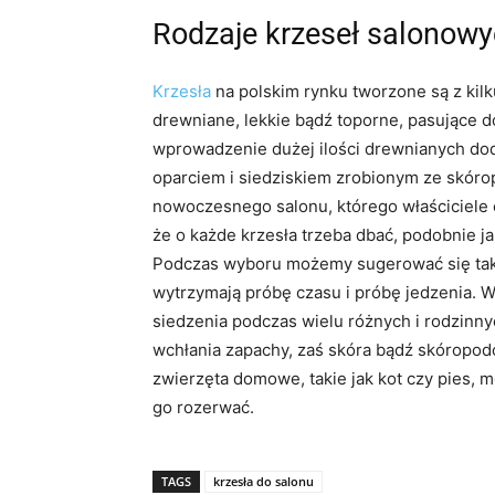
Rodzaje krzeseł salonow
Krzesła
na polskim rynku tworzone są z kilk
drewniane, lekkie bądź toporne, pasujące 
wprowadzenie dużej ilości drewnianych dod
oparciem i siedziskiem zrobionym ze skór
nowoczesnego salonu, którego właściciele c
że o każde krzesła trzeba dbać, podobnie ja
Podczas wyboru możemy sugerować się takż
wytrzymają próbę czasu i próbę jedzenia. 
siedzenia podczas wielu różnych i rodzinn
wchłania zapachy, zaś skóra bądź skóropod
zwierzęta domowe, takie jak kot czy pies, m
go rozerwać.
TAGS
krzesła do salonu