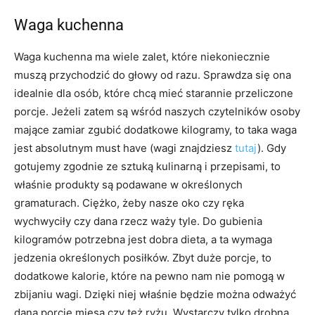
Waga kuchenna
Waga kuchenna ma wiele zalet, które niekoniecznie
muszą przychodzić do głowy od razu. Sprawdza się ona
idealnie dla osób, które chcą mieć starannie przeliczone
porcje. Jeżeli zatem są wśród naszych czytelników osoby
mające zamiar zgubić dodatkowe kilogramy, to taka waga
jest absolutnym must have (wagi znajdziesz
tutaj
). Gdy
gotujemy zgodnie ze sztuką kulinarną i przepisami, to
właśnie produkty są podawane w określonych
gramaturach. Ciężko, żeby nasze oko czy ręka
wychwyciły czy dana rzecz waży tyle. Do gubienia
kilogramów potrzebna jest dobra dieta, a ta wymaga
jedzenia określonych posiłków. Zbyt duże porcje, to
dodatkowe kalorie, które na pewno nam nie pomogą w
zbijaniu wagi. Dzięki niej właśnie będzie można odważyć
daną porcję mięsa czy też ryżu. Wystarczy tylko drobna