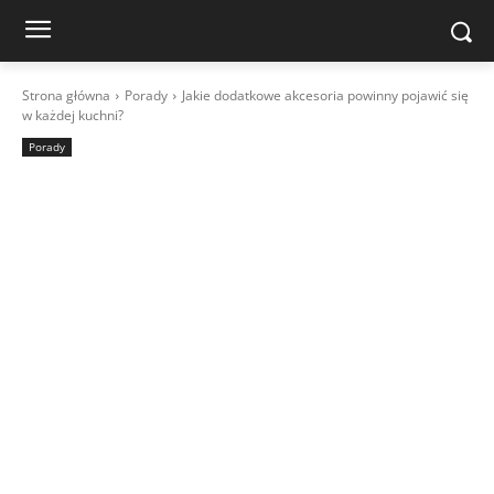
Strona główna
Porady
Jakie dodatkowe akcesoria powinny pojawić się
w każdej kuchni?
Porady