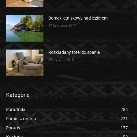
Domek letniskowy nad jeziorem
17 listopada 2017
Rozkładany fotel do spania
29 stycznia 2018
Kategorie
Poradniki
284
Pomieszczenia
221
Porady
177
Kuchnia
52