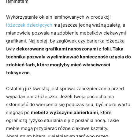
laminatem.
Wykorzystanie oklein laminowanych w produkcji
łóżeczek dziecięcych
ma jeszcze jedną ważną zaletę, a
mianowicie pozwala na zdobienie mebelków ciekawymi
grafikami. Najlepiej, by zagłówek czy barierka łóżeczka
były
dekorowane grafikami nanoszonymi z folii. Taka
technika pozwala wyeliminować konieczność użycia do
zdobień farb, które mogłyby mieć właściwości
toksyczne
.
Ostatnią już kwestią jest sprawa zabezpieczenia przed
wypadaniem z łóżeczka. Jeżeli twoja pociecha ma
skłonność do wiercenia się podczas snu, być może warto
sięgnąć po
mebel z wyższymi barierkami
, które
ograniczą ryzyko sturlania się z posłania nocą. Takie
meble mogą przybierać różne ciekawe kształty.
Absolutnym hitem, uwielbianym zarówno przez