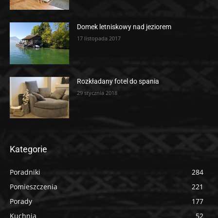
Domek letniskowy nad jeziorem
17 listopada 2017
Rozkładany fotel do spania
29 stycznia 2018
Kategorie
Poradniki
284
Pomieszczenia
221
Porady
177
Kuchnia
52