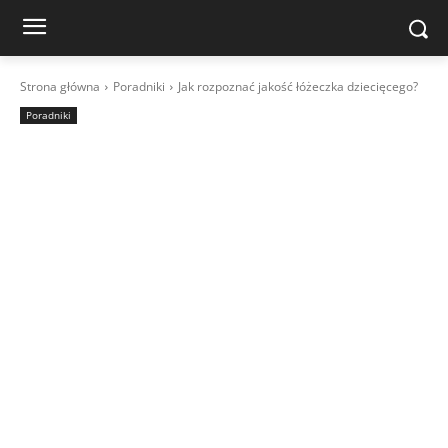
Strona główna
Poradniki
Jak rozpoznać jakość łóżeczka dziecięcego?
Poradniki