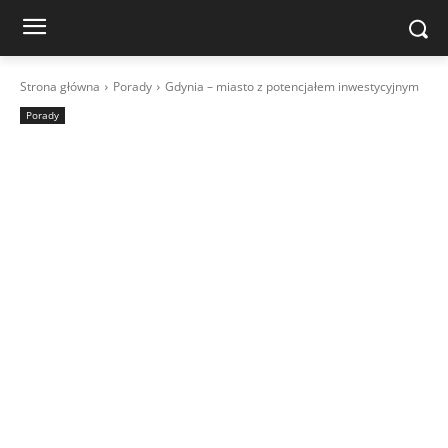
Strona główna
Porady
Gdynia – miasto z potencjałem inwestycyjnym
Porady