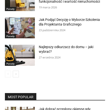
funkcjonalność i wartość nieruchomości
19 marca 2026
Porady
Jak Podjąć Decyzję o Wyborze Szkolenia
dla Projektanta Graficznego
23 października 2024
Porady
Najlepszy odkurzacz do domu – jaki
wybrać?
27 września 2024
Porady
MOST POPULAR
Jak dobrać przesłony okienne gdy