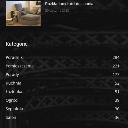
Rozkładany fotel do spania
29 stycznia 2018
Kategorie
Poradniki
284
Pomieszczenia
221
Porady
177
Kuchnia
52
Łazienka
51
Ogród
39
Sypialnia
36
Salon
36