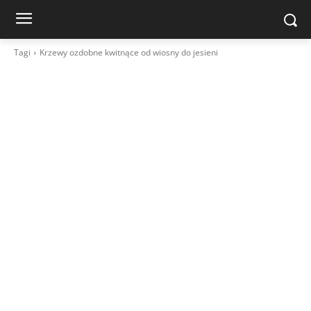
Tagi
Krzewy ozdobne kwitnące od wiosny do jesieni