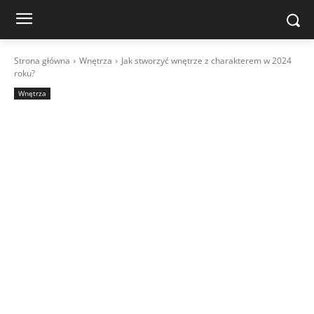
Strona główna
Wnętrza
Jak stworzyć wnętrze z charakterem w 2024
roku?
Wnętrza