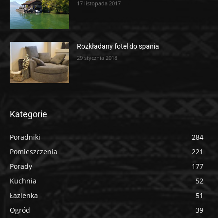
17 listopada 2017
Rozkładany fotel do spania
29 stycznia 2018
Kategorie
Poradniki
284
Pomieszczenia
221
Porady
177
Kuchnia
52
Łazienka
51
Ogród
39