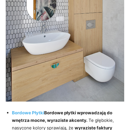
Bordowe Płytki
Bordowe płytki
wprowadzają do
wnętrza mocne, wyraziste akcenty.
Te głębokie,
nasycone kolory sprawiają, że
wyraziste faktury