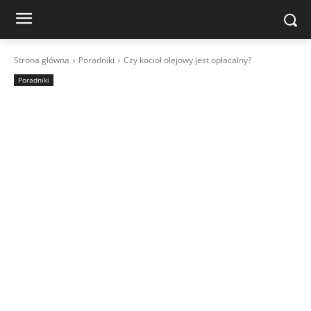
Strona główna
Poradniki
Czy kocioł olejowy jest opłacalny?
Poradniki