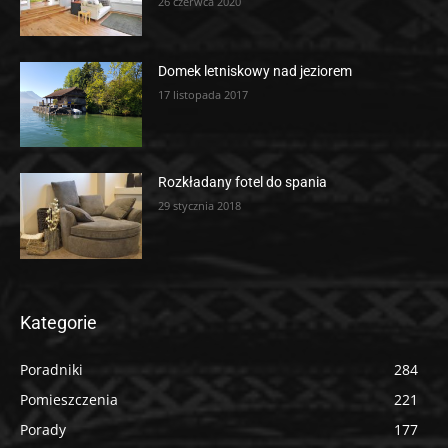
26 czerwca 2020
Domek letniskowy nad jeziorem
17 listopada 2017
Rozkładany fotel do spania
29 stycznia 2018
Kategorie
Poradniki
284
Pomieszczenia
221
Porady
177