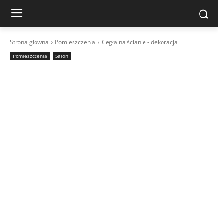
Strona główna
Pomieszczenia
Cegła na ścianie - dekoracja
Pomieszczenia
Salon