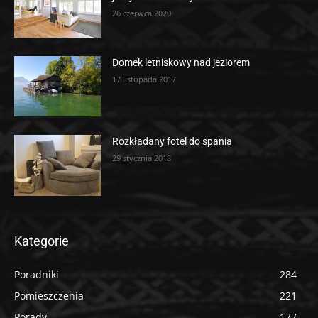
26 czerwca 2020
Domek letniskowy nad jeziorem
17 listopada 2017
Rozkładany fotel do spania
29 stycznia 2018
Kategorie
Poradniki
284
Pomieszczenia
221
Porady
177