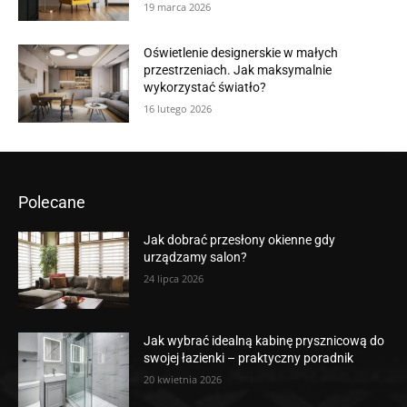
19 marca 2026
Oświetlenie designerskie w małych
przestrzeniach. Jak maksymalnie
wykorzystać światło?
16 lutego 2026
Polecane
Jak dobrać przesłony okienne gdy
urządzamy salon?
24 lipca 2026
Jak wybrać idealną kabinę prysznicową do
swojej łazienki – praktyczny poradnik
20 kwietnia 2026