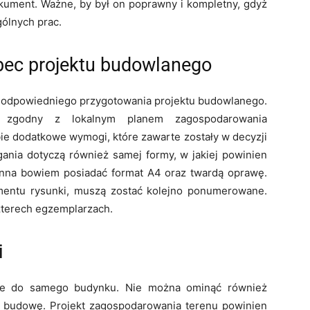
ument. Ważne, by był on poprawny i kompletny, gdyż
ólnych prac.
ec projektu budowlanego
odpowiedniego przygotowania projektu budowlanego.
 zgodny z lokalnym planem zagospodarowania
ie dodatkowe wymogi, które zawarte zostały w decyzji
ia dotyczą również samej formy, w jakiej powinien
inna bowiem posiadać format A4 oraz twardą oprawę.
mentu rysunki, muszą zostać kolejno ponumerowane.
zterech egzemplarzach.
i
nie do samego budynku. Nie można ominąć również
d budowę. Projekt zagospodarowania terenu powinien