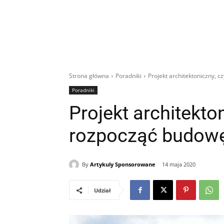
Strona główna
Poradniki
Projekt architektoniczny, 
Poradniki
Projekt architekton
rozpocząć budow
By
Artykuly Sponsorowane
14 maja 2020
Udział