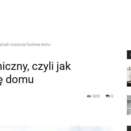
czyli jak rozpocząć budowę domu
iczny, czyli jak
ę domu
5272
0